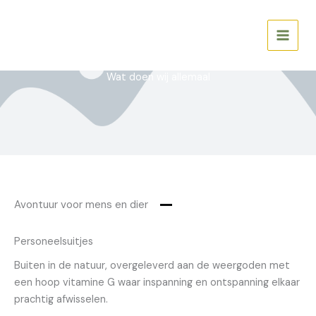
Skip
to
Love Nature
content
Wat doen wij allemaal
Avontuur voor mens en dier
Personeelsuitjes
Buiten in de natuur, overgeleverd aan de weergoden met
een hoop vitamine G waar inspanning en ontspanning elkaar
prachtig afwisselen.