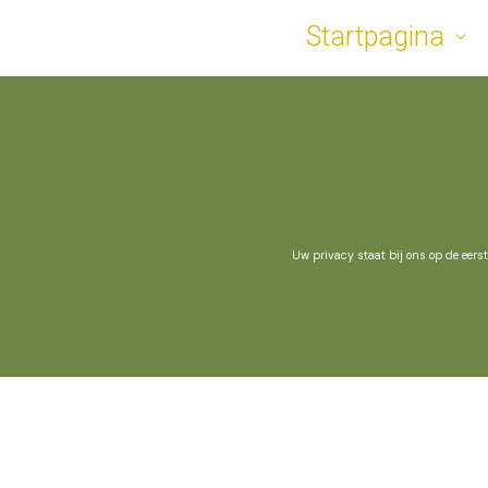
Skip
Startpagina
Love Nature
to
content
Uw privacy staat bij ons op de eers